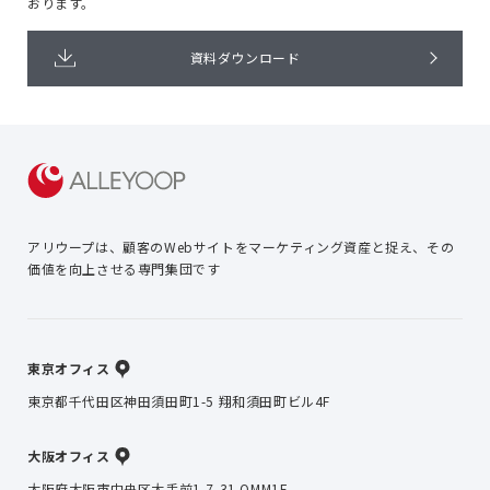
おります。
資料ダウンロード
アリウープは、顧客のWebサイトを
マーケティング資産と捉え、
その
価値を向上させる専門集団です
東京オフィス
東京都千代田区神田須田町1-5 翔和須田町ビル4F
大阪オフィス
大阪府大阪市中央区大手前1-7-31 OMM1F