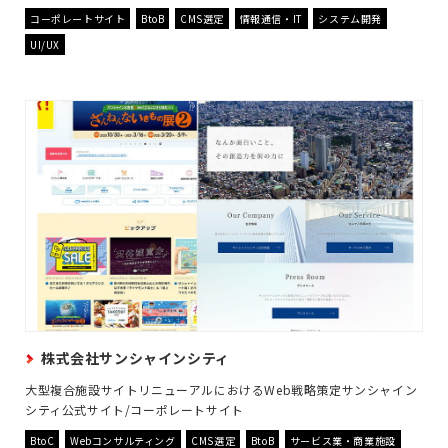
コーポレートサイト
BtoB
CMS選定
情報通信・IT
システム開発
UI/UX
株式会社サンシャインシティ
大型複合施設サイトリニューアルにおけるWeb戦略策定サンシャイン
シティ公式サイト/コーポレートサイト
BtoC
Webコンサルティング
CMS選定
BtoB
サービス業・商業施設