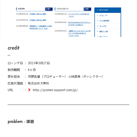
credit
ローンチ日
2015年3月27日
制作期間
4ヶ月
弊社担当
河野吉雄（プロデューサー） 小林直美（ディレクター）
広告代理店
株式会社大伸社
URL
http://sysmex-support.com/jp/
problem
- 課題