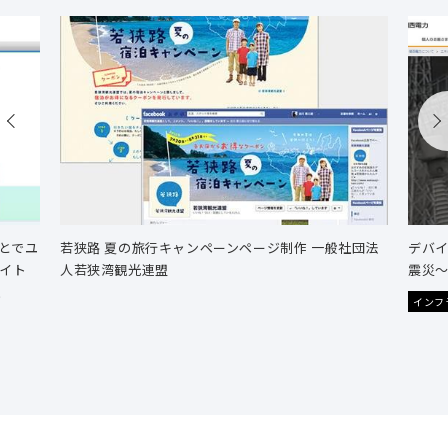
とでユ
若狭路 夏の旅行キャンペーンページ制作 一般社団法
デバ
サイト
人若狭湾観光連盟
震災～
社
インフ