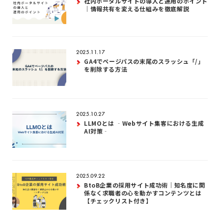
社内ポータルサイトの導入と運用のポイント
｜情報共有を変える仕組みを徹底解説
2025.11.17
GA4でページパスの末尾のスラッシュ「/」
を削除する方法
2025.10.27
LLMOとは ‐Webサイト集客における生成
AI対策‐
2025.09.22
BtoB企業の採用サイト成功術｜知名度に関
係なく求職者の心を動かすコンテンツとは
【チェックリスト付き】