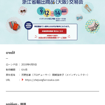
credit
ローンチ日
2018年4月9日
制作期間
6カ月
弊社担当
河野吉雄（プロデューサー） 間嶋加奈子（メインディレクター）
URL
https://zhejiangfair-osaka.com
problem
- 課題