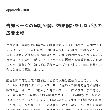
approach
- 提案
告知ページの早期公開、効果検証をしながらの
広告出稿
通例では、展示会の内容がある程度確定する夏に合わせてWebサイト
をリリースしていましたが、今回は先行して告知ページの春のリリー
スをご提案。どういった展示会か第一印象ではわかりにくかったこれ
までのサイトから一新し、トップページに掲載する情報を充実させた
ことで、事前に何も知らずに訪れたユーザーに対しても興味を惹く内
容になるよう意識しました。
広告も昨年度は展示会直前にまとめて大量に広告を出していました
が、今回は事前にターゲットユーザーに合わせた広告内容をお客様と
相談の上、キーワード検索した幅広いユーザーにアプローチできるよ
う、展示会の3カ月前から検索広告をスタート。効果検証をしながら
リスティング広告やディスプレイ広告など広告種別で予算比率を調整
したり、広告文やキーワードの精度を上げて進めました。さらに展示
会の開催が近づくにつれ、一度はサイト訪問があったものの事前予約