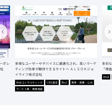
ーポレ
多様なユーザーやデバイスに最適化され、高いマーケ
多彩
会社
ティング効果が期待できるサイトへ ＡＬＳＯＫジョ
「検査
イライフ株式会社
BtoB
Webコンサルティング
CMS選定
BtoC
教育・医療・公共
サービス業・商業施設