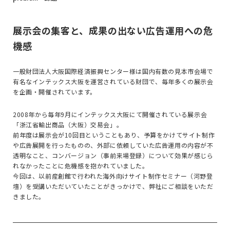
展示会の集客と、成果の出ない広告運用への危
機感
一般財団法人大阪国際経済振興センター様は国内有数の見本市会場で
有名なインテックス大阪を運営されている財団で、毎年多くの展示会
を企画・開催されています。
2008年から毎年9月にインテックス大阪にて開催されている展示会
「浙江省輸出商品（大阪）交易会」。
前年度は展示会が10回目ということもあり、予算をかけてサイト制作
や広告展開を行ったものの、外部に依頼していた広告運用の内容が不
透明なこと、コンバージョン（事前来場登録）について効果が感じら
れなかったことに危機感を抱かれていました。
今回は、以前産創館で行われた海外向けサイト制作セミナー（河野登
壇）を受講いただいていたことがきっかけで、弊社にご相談をいただ
きました。