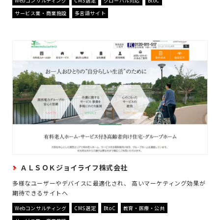
Webコンサルティング
CMS選定
グローバル対応
BtoC
サービス業・商業施設
多言語サイト
ＡＬＳＯＫジョイライフ株式会社
多様なユーザーやデバイスに最適化され、 高いマーケティング効果が
期待できるサイトへ
Webコンサルティング
CMS選定
BtoC
教育・医療・公共