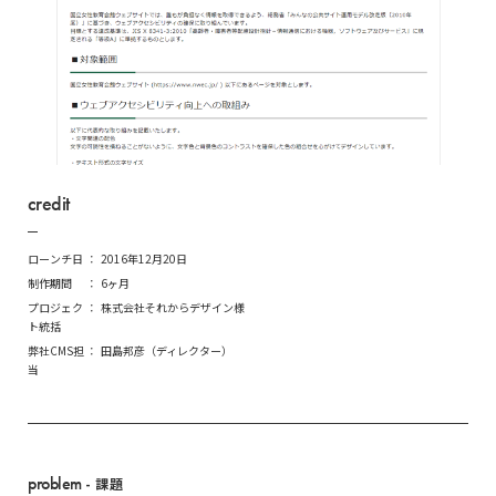
credit
ローンチ日
2016年12月20日
制作期間
6ヶ月
プロジェク
株式会社それからデザイン様
ト統括
弊社CMS担
田島邦彦（ディレクター）
当
problem
- 課題