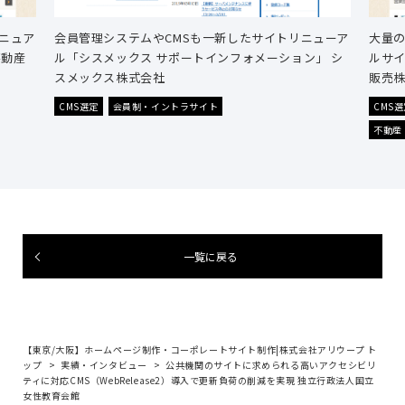
ニュア
会員管理システムやCMSも一新したサイトリニューア
大量の
不動産
ル「シスメックス サポートインフォメーション」 シ
ルサイ
スメックス株式会社
販売
CMS選定
会員制・イントラサイト
CMS
不動産
一覧に戻る
【東京/大阪】ホームページ制作・コーポレートサイト制作|株式会社アリウープ ト
ップ
実績・インタビュー
公共機関のサイトに求められる高いアクセシビリ
ティに対応CMS（WebRelease2）導入で更新負荷の削減を実現 独立行政法人国立
女性教育会館