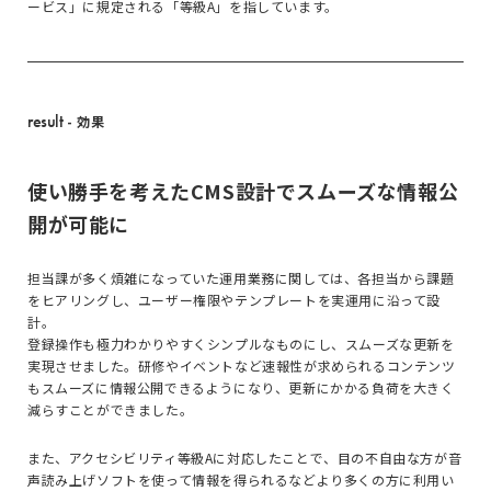
ービス」に規定される「等級A」を指しています。
result
- 効果
使い勝手を考えたCMS設計でスムーズな情報公
開が可能に
担当課が多く煩雑になっていた運用業務に関しては、各担当から課題
をヒアリングし、ユーザー権限やテンプレートを実運用に沿って設
計。
登録操作も極力わかりやすくシンプルなものにし、スムーズな更新を
実現させました。研修やイベントなど速報性が求められるコンテンツ
もスムーズに情報公開できるようになり、更新にかかる負荷を大きく
減らすことができました。
また、アクセシビリティ等級Aに対応したことで、目の不自由な方が音
声読み上げソフトを使って情報を得られるなどより多くの方に利用い