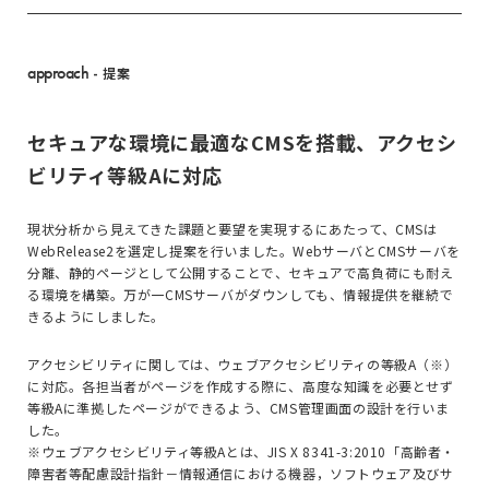
approach
- 提案
セキュアな環境に最適なCMSを搭載、アクセシ
ビリティ等級Aに対応
現状分析から見えてきた課題と要望を実現するにあたって、CMSは
WebRelease2を選定し提案を行いました。WebサーバとCMSサーバを
分離、静的ページとして公開することで、セキュアで高負荷にも耐え
る環境を構築。万が一CMSサーバがダウンしても、情報提供を継続で
きるようにしました。
アクセシビリティに関しては、ウェブアクセシビリティの等級A（※）
に対応。各担当者がページを作成する際に、高度な知識を必要とせず
等級Aに準拠したページができるよう、CMS管理画面の設計を行いま
した。
※ウェブアクセシビリティ等級Aとは、JIS X 8341-3:2010「高齢者・
障害者等配慮設計指針－情報通信における機器，ソフトウェア及びサ