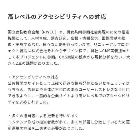
高レベルのアクセシビリティへの対応
国立女性教育会館（NWEC）は、男女共同参画社会実現のための推進
機関として、人材育成、調査研究、広報・情報発信、国際貢献を推
進・実施するなど、様々な活動を行っています。リニューアルプロジ
ェクト統括は株式会社それからデザイン様で、弊社はCMS実装担当と
して本プロジェクトに参画。CMS実装の観点から現状分析を行い、大
きく2点の課題がありました。
・アクセシビリティへの対応
公共機関のサイトとして正確で迅速な情報発信と高いセキュリティは
もちろん、高齢者や身体に不自由のあるユーザーもストレスなく利用
できるように、一般的な企業サイトより高いレベルでのアクセシビリ
ティを求められました。
・多くの担当者による更新を行いやすく
コンテンツ作成の担当者数が多く、多くの部署に分散しているため更
新運用の方法を工夫する必要がありました。