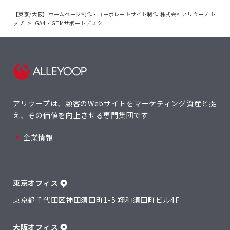
【東京/大阪】ホームページ制作・コーポレートサイト制作|株式会社アリウープ ト
ップ
GA4・GTMサポートデスク
アリウープは、顧客のWebサイトを
マーケティング資産と捉
え、
その価値を向上させる専門集団です
企業情報
東京オフィス
東京都千代田区神田須田町1-5 翔和須田町ビル4F
大阪オフィス