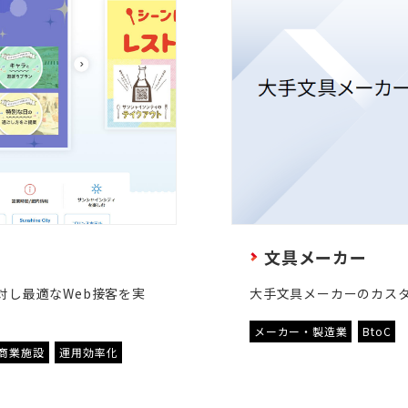
文具メーカー
対し最適なWeb接客を実
大手文具メーカーのカス
メーカー・製造業
BtoC
商業施設
運用効率化