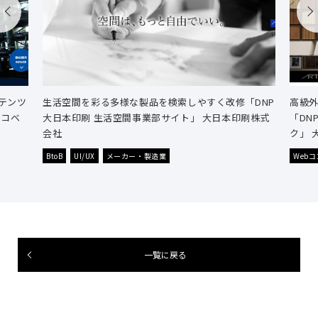
テンツ
生活空間を彩る多様な製品を検索しやすく改修「DNP
高級
 コベ
大日本印刷 生活空間事業部サイト」 大日本印刷株式
「DN
会社
ク」 
BtoB
UI/UX
メーカー・製造業
Web
一覧に戻る