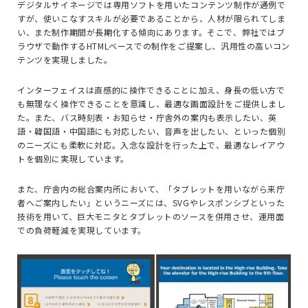
デジタルサイネージでは専用ソフトを用いたコンテンツ制作が通例で
すが、使いこなすスキルが必要であることから、人材が限られてしま
い、また制作期間が長期化する傾向にあります。そこで、弊社ではブ
ラウザで動作するHTMLベースでの制作をご提案し、汎用性の高いコン
テンツを実現しました。
インターフェイスは直感的に操作できることに加え、身長の低い方で
も無理なく操作できることを意識し、最適な画面設計をご提供しまし
た。また、バス時刻表・お知らせ・庁舎外の案内も表示したい、英
語・韓国語・中国語にも対応したい、音声を出したい、といった個別
のニーズにも柔軟に対応。入念な設計を行った上で、最適なレイアウ
トを個別に実現しています。
また、庁舎内の総合案内所において、「タブレットを用いながら来庁
者へご案内したい」というニーズには、SVGやレスポンシブといった
技術を用いて、巨大モニタとタブレットのソースを併用させ、運用面
での負荷軽減を実現しています。