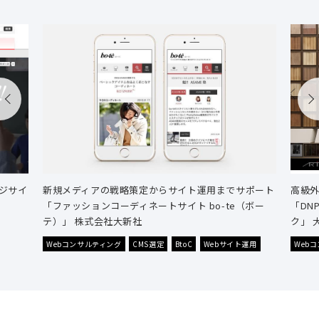
ジサイ
新規メディアの戦略策定からサイト運用までサポート
高級
「ファッションコーディネートサイト bo-te（ボー
「DN
テ）」 株式会社大新社
ク」 
Webコンサルティング
CMS選定
BtoC
Webサイト運用
Web