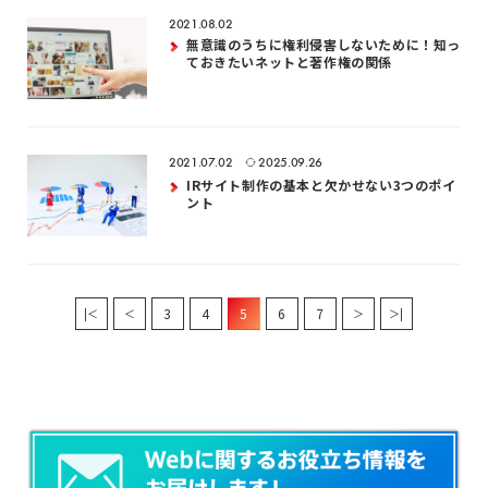
2021.08.02
無意識のうちに権利侵害しないために！知っ
ておきたいネットと著作権の関係
2021.07.02
2025.09.26
IRサイト制作の基本と欠かせない3つのポイ
ント
3
4
5
6
7
|＜
＜
＞
＞|