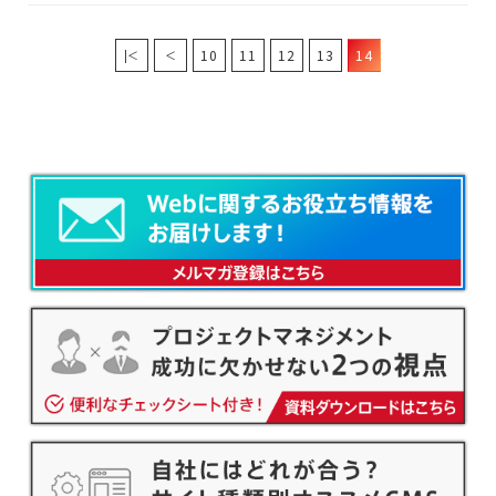
10
11
12
13
14
|＜
＜