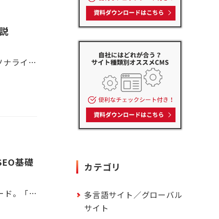
説
企業の競争が激化する中、顧客対応やリードの育成はより効率的かつパーソナライズされた方法が求められています。 その中でWeb接客ツールは見込み客との接点を増やし、商談や成約へと繋げたり、リアルタイムでの顧客対応を可能にし、売上向上や顧客満足度の向上に貢献するツールとして注目されています。 しかし、Web接客ツールにはさまざまな種類があり、効果的に活用するためには、その特徴や機能を理解することが重要です。本記事では、Web接客ツールとは何か、選定方法~活用方法まで、Web担当初心者さんでもわかりやすく解説します。
SEO基礎
カテゴリ
Web制作や運用に携わる人なら誰もが聞いたことがある「SEO」というワード。「検索エンジン最適化（Search Engine Optimization）」の略称で、Webサイトの集客力を高めるための施策です。 しかし、言葉は知っていてもどうすればSEO対策が上手くいくのか、そもそも何から始めるべきなのかをしっかりと把握できていない人もいると思います。 そこで今回はWeb担当初心者さんでもわかりやすく、SEO対策の基本と最初の一歩について紹介します！ これからWebサイトの制作をする方にも、運用のテコ入れを考えている方にも役立つ情報をお届けしますので、ぜひチェックしてみてください。
多言語サイト／グローバル
サイト