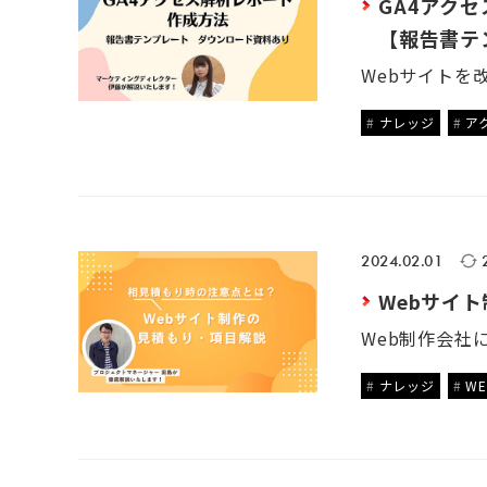
GA4アク
【報告書テ
ナレッジ
ア
2024.02.01
Webサイ
ナレッジ
W