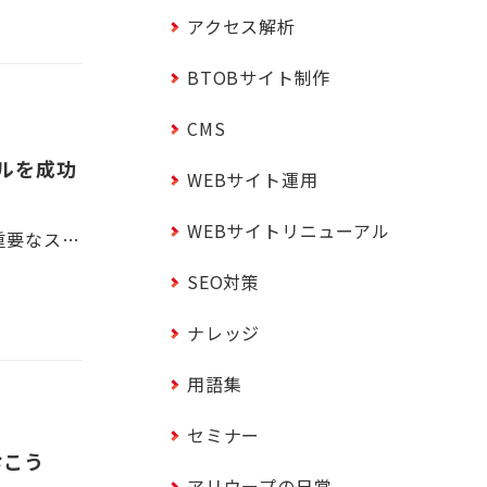
アクセス解析
BTOBサイト制作
CMS
ルを成功
WEBサイト運用
WEBサイトリニューアル
コーポレートサイトのリニューアルは企業のビジネスの成果を最大化する重要なステップです。 また、”リニューアルすること”がゴールになってしまい、公開した後は安心して、以降の運用がおろそかになり、せっかくリニューアルしても、良い効果が生まれなかった…となってしまう失敗例も多くあります。 そうならないように、リニューアルを検討する際には、何が目的なのか、ビジネス目標は何か？ を考え、しっかりと事前の準備を行いつつ、サイト制作全体の流れも理解しておく必要があります。 本記事ではリニューアルにおける大切なポイントや進め方を解説しますので、これからサイトリニューアルを検討している方はぜひ参考にしてください。
SEO対策
ナレッジ
用語集
セミナー
おこう
アリウープの日常