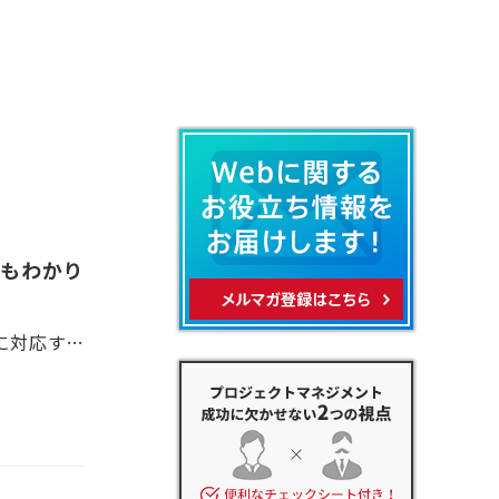
でもわかり
自社のWebサイトを多言語化することは、増加し続ける訪日外国人観光客に対応するためや、ビジネスの成長・拡大を目指して国外に進出するために、とても重要な対策となります。そして、複数の言語で自社の情報を発信するには、言語ごとに管理しやすいCMSの活用がポイントになってきます。そこで今回は、多言語サイトに対応したCMSを選ぶポイントと、オススメのCMSについてご紹介していきます。