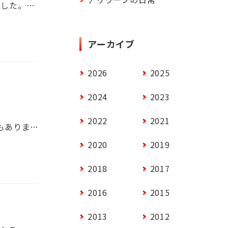
Yahoo! タグマネージャー（YTM）のサービスが終了することが発表されました。これにより、YTMを利用しているユーザーは他のタグマネージャーを検討する必要があります。Googleが提供するGTM（Google タグ マネージャー）に移行される方が多いかと思いますので、GTMについて・GTMへの移行について簡単にご説明していきます。
アーカイブ
2026
2025
2024
2023
2022
2021
Webビジネスを展開していく上で担当者が身につけておくべき知識は幾つもあります。例えばマーケティングやクリエイティブのように自社や商品の知名度や魅力を最大化するための知識は「攻めの知識」と言えるでしょう。 一方で、トラブルから身を守るために必要な「守りの知識」もあります。代表的なものが法律知識です。Webが広く一般化された現代においては、思わぬところで法律や他者の権利を侵害してしまう、あるいは自社の権利が脅かされるリスクが生じうるため、これからのWeb担当者は法律もカバーしていくことが求められてきているのです。 そこで今回は、Webビジネスを展開していく上で知っておきたい法律知識を紹介していきます。普段何気なく取っていた行動が実は権利侵害になっていた…ということもありえますので、日々の運用を見直す参考にもしてみてください。
2020
2019
2018
2017
2016
2015
2013
2012