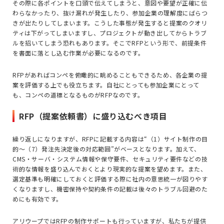
その際に各ポイントを口頭で伝えてしまうと、意図や要望が正確に伝
わらなかったり、抜け漏れが発生したり、参加企業の理解度にばらつ
きが出たりしてしまいます。こうした事態が発生すると提案のクオリ
ティは下がってしまいますし、プロジェクトが動き出してからトラブ
ルを招いてしまう恐れもあります。そこで
RFP
という形で、前提条件
を書面に落とし込む作業が必要になるのです。
RFP
があればコンペを俯瞰的に眺めることもできるため、各企業の提
案を評価する上でも役立ちます。自社にとっても参加企業にとって
も、コンペの道標となるものが
RFP
なのです。
RFP（提案依頼書）に盛り込むべき項目
繰り返しになりますが、
RFP
に記載する内容は“（1）サイト制作の目
的〜（7）発注先決定後の対応範囲”がベースとなります。加えて、
CMS
・サーバ・システム情報や保守要件、セキュリティ要件などの技
術的な情報を盛り込んでおくとより現実的な提案を望めます。また、
選定基準も明確にしておくと評価する際に社内の意思統一が図りやす
くなりますし、機密保持や契約条件の記載は後々のトラブル回避のた
めにも有効です。
アリウープでは
RFP
の制作サポートも行っていますが、私たちが提供