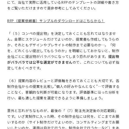
にて、当社で実際に活用している
RFP
のテンプレートの詳細や書き方
をご覧いただけますので是非参考にしてみてください。
RFP（提案依頼書）サンプルのダウンロードはこちらから！
「（５）コンペの提出物」を決定しておくことも忘れてはなりませ
ん。金額とスケジュールだけでよいのか、提案書も作成してもうらの
か、それともデザインやプレサイトの制作まで必要なのか…。「何
を、どれくらい提出してもらうのか」を明確にしておかないと、制作
会社ごとに提出物がバラバラになってしまう恐れがあります。
提出物
がバラバラでは公平な選定ができません
ので、これについても必ず指
定しておくべきです。
（６）提案内容のレビューと評価軸をきめておくことも大切です。各
制作会社からの提案を比較し"個人の好みやなんとなく"…で
評価
する
ことなく、客観的な判断が可能になります。評価基準に沿った分析を
行い、最も適した提案を選定できるように準備しましょう。
意外と忘れがちなものが、最後の「（7）発注先決定後の対応範囲」
です。いざ実制作に入った時、その制作会社には何を、どこまでお願
いするのか（サイト制作だけでよいのか、コンサルティングまでお願
いしたいのか、運用は自社で行うか、制作会社で行うか…など）をあ