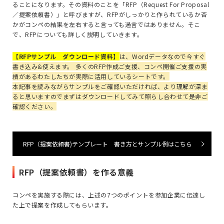
ることになります。その資料のことを「
RFP
（
Request For Proposal
／提案依頼書）」と呼びますが、
RFP
がしっかりと作られているか否
かがコンペの結果を左右すると言っても過言ではありません。そこ
で、
RFP
についても詳しく説明していきます。
【RFPサンプル ダウンロード資料】
は、Wordデータなので今すぐ
書き込み&使えます。 多くのRFP作成ご支援、コンペ開催ご支援の実
績があるわたしたちが実際に活用しているシートです。
本記事を読みながらサンプルをご確認いただければ、より理解が深ま
ると思いますのでまずはダウンロードしてみて照らし合わせて是非ご
確認ください。
RFP（提案依頼書)テンプレート 書き方とサンプル例はこちら
RFP（提案依頼書）を作る意義
コンペを実施する際には、上述の7
つのポイントを参加企業に伝達し
た上で提案を作成してもらいます。