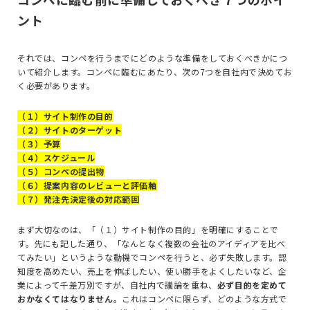
ント
それでは、コンペを行うまでにどのような準備をしておくべきかにつ
いて紹介します。コンペに臨むにあたり、次の7つを自社内で決めてお
く必要があります。
（１）サイト制作の目的
（２）サイトのターゲット
（３）予算
（４）スケジュール
（５）コンペの提出物
（６）提案内容のレビューと評価軸
（７）発注先決定後の対応範囲
まず大切なのは、「（１）サイト制作の目的」を明確にすることで
す。先にも記した通り、「なんとなく複数の会社のアイディアを比べ
てみたい」というような動機でコンペを行うと、必ず失敗します。認
知度を高めたい、売上を伸ばしたい、使い勝手をよくしたいなど、企
業によって千差万別ですが、自社内で議論を重ね、
必ず目的を定めて
おかなくてはなりません。
これはコンペに限らず、どのような方式で