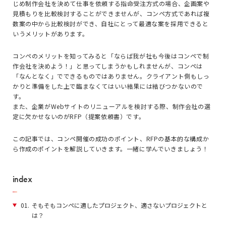
じめ制作会社を決めて仕事を依頼する指命受注方式の場合、企画案や
見積もりを比較検討することができませんが、コンペ方式であれば複
数案の中から比較検討ができ、自社にとって最適な案を採用できると
いうメリットがあります。
コンペのメリットを知ってみると「ならば我が社も今後はコンペで制
作会社を決めよう！」と思ってしまうかもしれませんが、コンペは
「なんとなく」でできるものではありません。クライアント側もしっ
かりと準備をした上で臨まなくてはいい結果には結びつかないので
す。
また、企業がWebサイトのリニューアルを検討する際、制作会社の選
定に欠かせないのがRFP（提案依頼書）です。
この記事では、コンペ開催の成功のポイント、RFPの基本的な構成か
ら作成のポイントを解説していきます。一緒に学んでいきましょう！
index
01.
そもそもコンペに適したプロジェクト、適さないプロジェクトと
は？