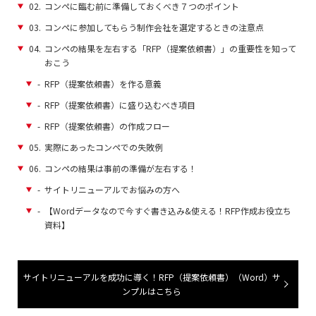
02.
コンペに臨む前に準備しておくべき７つのポイント
03.
コンペに参加してもらう制作会社を選定するときの注意点
04.
コンペの結果を左右する「RFP（提案依頼書）」の重要性を知って
おこう
-
RFP（提案依頼書）を作る意義
-
RFP（提案依頼書）に盛り込むべき項目
-
RFP（提案依頼書）の作成フロー
05.
実際にあったコンペでの失敗例
06.
コンペの結果は事前の準備が左右する！
-
サイトリニューアルでお悩みの方へ
-
【Wordデータなので今すぐ書き込み&使える！RFP作成お役立ち
資料】
サイトリニューアルを成功に導く！RFP（提案依頼書）（Word）サ
ンプルはこちら