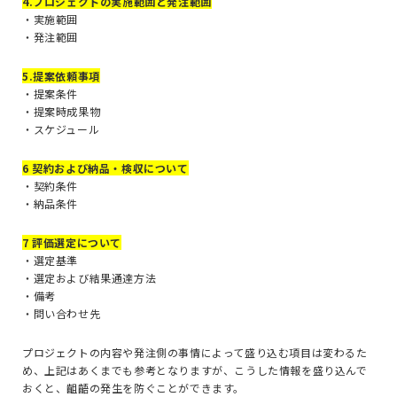
4.プロジェクトの実施範囲と発注範囲
・実施範囲
・発注範囲
5.提案依頼事項
・提案条件
・提案時成果物
・スケジュール
6 契約および納品・検収について
・契約条件
・納品条件
7 評価選定について
・選定基準
・選定および結果通達方法
・備考
・問い合わせ先
プロジェクトの内容や発注側の事情によって盛り込む項目は変わるた
め、上記はあくまでも参考となりますが、こうした情報を盛り込んで
おくと、齟齬の発生を防ぐことができます。