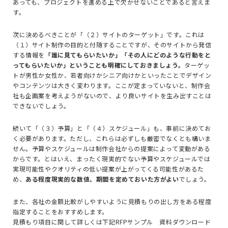
あっても、プロジェクトを進める上で欠かせないことであると言えま
す。
次に決めるべきことが「（２）サイトのターゲット」です。これは
（１）サイト制作の目的と付随することですが、そのサイトから発信
する情報を
「誰に見てもらいたいか」「その人にどのような行動をと
ってもらいたいか」ということも明確にしておきましょう。
ターゲッ
トが男性か女性か、若者向けかシニア向けかといったことでデザイン
やコンテンツは大きく変わります。ここが定まっていないと、制作会
社も企画案を考えようがないので、より良いサイトを生み出すことは
できないでしょう。
続いて「（３）予算」と「（４）スケジュール」も、事前に決めてお
く必要があります。ただし、これらは必ずしも厳密でなくとも構いま
せん。予算やスケジュールは制作会社からの提案によって変動がある
からです。とはいえ、まったく現実的でない予算やスケジュールでは
実現可能性やクオリティの低い提案が上がってくる可能性があるた
め、
ある程度現実的な数値、期間を定めておいた方がよい
でしょう。
また、各社の金額比較がしやすいように見積もりの出し方をある程度
指定することをおすすめします。
見積もり項目に関して詳しくは下記RFPサンプル 資料ダウンロード