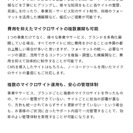
報などを丁寧にヒアリングし、様々な知見をもとに各サイトの整理、
見直しを行ったり、事業別・サービス別のサイト制作、同様のフォー
マットを活用した横展開など、幅広いご提案が可能です。
費用を抑えたマイクロサイトの複数展開も可能
1つの事業だけでなく、様々な事業やサービス、ブランドを多角化展
開している場合、すべてのサイトに同じ費用をかけることは予算の都
合上難しい場合が多いと思いますが、フォーマットの統一、必要なペ
ージの選定、流用できるコンテンツを複製・調整した横展開など、費
用を抑えて効率的に制作することが可能です。
CMSを導入したサイトはもちろん、ノーコードツールを用いたマイク
ロサイトの量産にもご対応します。
複数のマイクロサイト運用も、安心の管理体制
事業やサービス、ブランドごとに複数のマイクロサイトを作ったもの
の、サーバー管理ができていない、サイトごとに担当の部署が異な
り、方針も統一されておらずサイト更新ができていない…という場合
も、お客様のご状況に合ったサポート内容で一元管理することで、効
率のよい管理体制を実現することが可能になります。