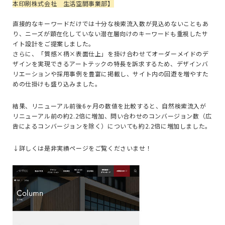
本印刷株式会社 生活空間事業部】
直接的なキーワードだけでは十分な検索流入数が見込めないこともあ
り、ニーズが顕在化していない潜在層向けのキーワードも重視したサ
イト設計をご提案しました。
さらに、「質感×柄×表面仕上」を掛け合わせてオーダーメイドのデ
ザインを実現できるアートテックの特長を訴求するため、デザインバ
リエーションや採用事例を豊富に掲載し、サイト内の回遊を増やすた
めの仕掛けも盛り込みました。
結果、
リニューアル前後
6
ヶ月の数値を比較すると、自然検索流入が
リニューアル前の約
2.2
倍に増加、問い合わせのコンバージョン数（広
告によるコンバージョンを除く）についても約
2.2
倍に増加しました。
↓詳しくは是非実績ページをご覧くださいませ！