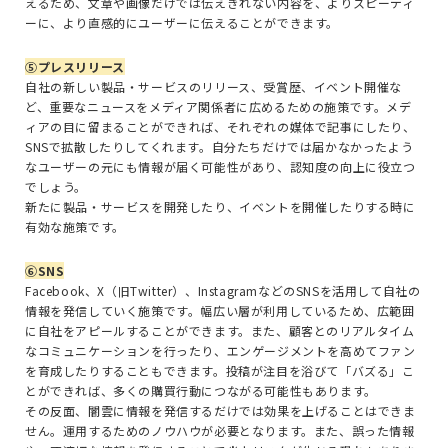
えるため、文章や画像だけでは伝えきれない内容を、よりスピーディ
ーに、より直感的にユーザーに伝えることができます。
⑤プレスリリース
自社の新しい製品・サービスのリリース、受賞歴、イベント開催な
ど、重要なニュースをメディア関係者に広めるための施策です。メデ
ィアの目に留まることができれば、それぞれの媒体で記事にしたり、
SNS
で拡散したりしてくれます。自分たちだけでは届かなかったよう
なユーザーの元にも情報が届く可能性があり、認知度の向上に役立つ
でしょう。
新たに製品・サービスを開発したり、イベントを開催したりする時に
有効な施策です。
⑥
SNS
Facebook
、
X
（旧
Twitter
）、
Instagram
などの
SNS
を活用して自社の
情報を発信していく施策です。幅広い層が利用しているため、広範囲
に自社をアピールすることができます。また、顧客とのリアルタイム
なコミュニケーションを行ったり、エンゲージメントを高めてファン
を育成したりすることもできます。投稿が注目を浴びて「バズる」こ
とができれば、多くの購買行動につながる可能性もあります。
その反面、闇雲に情報を発信するだけでは効果を上げることはできま
せん。運用するためのノウハウが必要となります。また、誤った情報