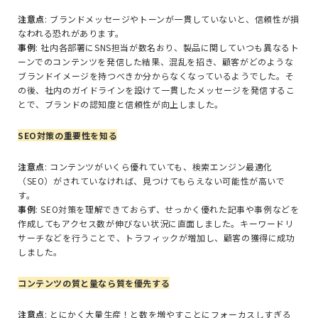
注意点
: ブランドメッセージやトーンが一貫していないと、信頼性が損
なわれる恐れがあります。
事例
: 社内各部署にSNS担当が数名おり、製品に関していつも異なるト
ーンでのコンテンツを発信した結果、混乱を招き、顧客がどのような
ブランドイメージを持つべきか分からなくなっているようでした。そ
の後、社内のガイドラインを設けて一貫したメッセージを発信するこ
とで、ブランドの認知度と信頼性が向上しました。
SEO対策の重要性を知る
注意点
: コンテンツがいくら優れていても、検索エンジン最適化
（SEO）がされていなければ、見つけてもらえない可能性が高いで
す。
事例
: SEO対策を理解できておらず、せっかく優れた記事や事例などを
作成してもアクセス数が伸びない状況に直面しました。キーワードリ
サーチなどを行うことで、トラフィックが増加し、顧客の獲得に成功
しました。
コンテンツの質と量なら質を優先する
注意点
: とにかく大量生産！と数を増やすことにフォーカスしすぎる