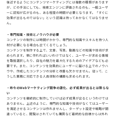
後述するようにコンテンツマーケティングには複数の種類があります
が、どの手法にしても、検索エンジンに評価されるのも、一般ユーザ
ーに認知が広がるのも、ある程度の時間が必要となります。「すぐに
効果が出るものではない」という認識は持っておかなくてはなりませ
ん。
・専門知識・技術とノウハウが必要
コンテンツの制作には時間がかかり、専門的な知識やスキルを持つ人
材が必要になる場合も出てくるでしょう。
コンテンツを制作する上で、文章、写真、動画などの知識や技術が求
められます。単に作れればいいわけではなく、ユーザーが求める情報
を取捨選択したり、自社の魅力を最大化するためのアイデアなども必
要です。また、コンテンツを効果的にユーザーに届ける上でのノウハ
ウや、作成したコンテンツの分析と改善も欠かせません。従って、こ
うした業務に対応できる人員体制の構築も求められます。
・昨今のWebマーケティング競争の激化、必ず成果が出るとは限らな
い
コンテンツを継続的に制作していけば必ず成果が出るというわけでは
ありません。上述のように、専門的な知識や技術がなくてはユーザー
を満足させるコンテンツは作れませんし、ターゲット設定や戦略が間
違っていると、閲覧はされていても購買など最終的な目標からは外れ