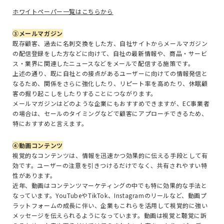
ホワイトペーパー一覧はこちらから
③メールマガジン
既存顧客、過去に名刺交換をした方、自社サイトからメールマガジン
の配信登録をした方などに向けて、自社の最新情報や、商品・サービ
ス・業界に関連したニュースなどをメールで配信する施策です。
上述の通り、既に自社との接点があるユーザーに向けての情報発信と
なるため、関係をさらに強化したり、リピート率を高めたり、休眠顧
客の掘り起こしをしたりすることにつながります。
メールマガジンはどのような企業にもおすすめできますが、
EC
事業者
の場合は、セールのタイミングなどで顧客にアプローチできるため、
特におすすめと言えます。
④動画コンテンツ
視覚的なコンテンツは、情報を迅速かつ効果的に伝える手段として有
効です。ユーザーの注意を引きつけるだけでなく、共有されやすい特
性があります。
近年、動画はコンテンツマーケティングの中でも特に効果的な手法と
なっています。YouTubeやTikTok、Instagramのリールなど、動画プ
ラットフォームの成長に伴い、企業もこれらを活用して視覚的に強い
メッセージを伝えられるようになっています。動画は視覚と聴覚に訴