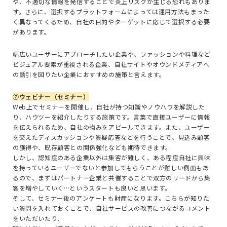
や、不適切な情報を発信することで炎上リスクが生じる恐れもありま
す。さらに、選択するプラットフォームによっては運用方法もまった
く異なってくるため、自社の目的やターゲットに応じて選択する必要
があります。
幅広いユーザーにアプローチしたい企業や、ファッションや料理など
ビジュアル要素が重視される企業、自社サイトやオウンドメディアへ
の誘引を図りたい企業におすすめの施策と言えます。
⑦ウェビナー（セミナー）
Web
上でセミナーを開催し、自社が持つ知識やノウハウを解説した
り、ハウツーを紹介したりする施策です。言葉で直接ユーザーに情報
を伝えられるため、自社の強みをアピールできます。また、ユーザー
を交えたディスカッションや質疑応答などを行うことで、見込み顧客
の獲得や、既存顧客との関係強化なども期待できます。
しかし、認知度のある企業以外は集客が難しく、ある程度自社に興味
を持っているユーザーでないと参加してもらうことが難しい側面もあ
るので、まずはパートナー企業と共催することで双方のリードから集
客を増やしていく…というスタートも良いと思います。
そして、セミナー後のアンケートも財産になります。こちらが知りた
い質問を入れておくことで、自社サービスの改善につながるコメント
をいただいたり、