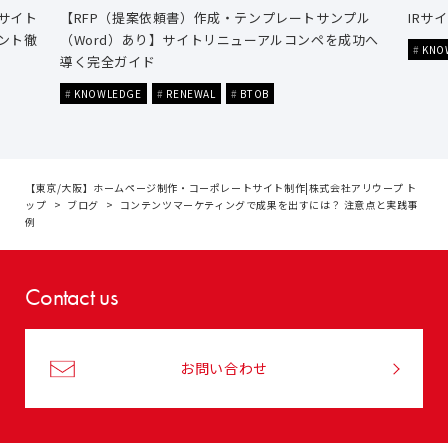
サイト
【RFP（提案依頼書）作成・テンプレートサンプル
IRサ
ント徹
（Word）あり】サイトリニューアルコンペを成功へ
KNO
導く完全ガイド
KNOWLEDGE
RENEWAL
BTOB
【東京/大阪】ホームページ制作・コーポレートサイト制作|株式会社アリウープ ト
ップ
ブログ
コンテンツマーケティングで成果を出すには？ 注意点と実践事
例
Contact us
お問い合わせ