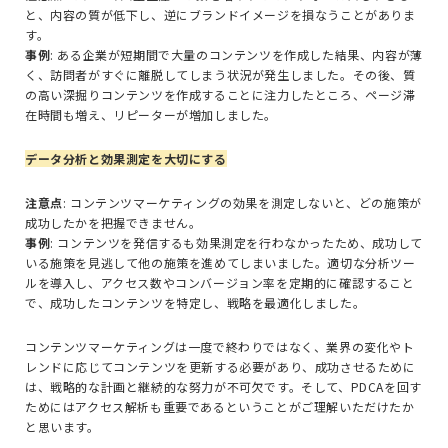
と、内容の質が低下し、逆にブランドイメージを損なうことがありま
す。
事例
: ある企業が短期間で大量のコンテンツを作成した結果、内容が薄
く、訪問者がすぐに離脱してしまう状況が発生しました。その後、質
の高い深掘りコンテンツを作成することに注力したところ、ページ滞
在時間も増え、リピーターが増加しました。
データ分析と効果測定を大切にする
注意点
: コンテンツマーケティングの効果を測定しないと、どの施策が
成功したかを把握できません。
事例
: コンテンツを発信するも効果測定を行わなかったため、成功して
いる施策を見逃して他の施策を進めてしまいました。適切な分析ツー
ルを導入し、アクセス数やコンバージョン率を定期的に確認すること
で、成功したコンテンツを特定し、戦略を最適化しました。
コンテンツマーケティングは一度で終わりではなく、業界の変化やト
レンドに応じてコンテンツを更新する必要があり、成功させるために
は、戦略的な計画と継続的な努力が不可欠です。そして、PDCAを回す
ためにはアクセス解析も重要であるということがご理解いただけたか
と思います。