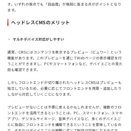
す。いずれの視点でも「自由度」が格段に高まる点がポイントとなり
ます。
ヘッドレスCMSのメリット
マルチデバイス対応がしやすい
通常、
CMS
にはコンテンツを表示するプレビュー（ビュワー）という
機能があります。このプレビューを通じて
Web
ページの表示確認を行
うことができますし、
PC
やスマートフォンなど、デバイスごとの見た
目も確認できます。
しかしフロントエンドが切り離されたヘッドレス
CMS
はプレビューも
独立しているため、必要に応じてフロントエンドを用意・追加したり
しながら対応していくことになります。
プレビューがないことは不便に思えるかもしれませんが、複数のフロ
ントエンドを活用できるということは、
PC
、スマートフォン、スマホ
アプリ、デジタルサイネージ、音声デバイスなど、多くのデバイスご
とに独自にフロントエンドを構築できるということを意味しているの
で、それだけデバイスごとの戦略に応じて制作が可能になるのです。