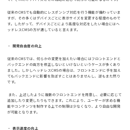
従来の
CMS
でも自動的にレスポンシブ対応を行う機能が備わっていま
すが、その多くはデバイスごとに表示サイズを変更する程度のもので
す。したがって、デバイスごとにより高度な対応をしたい場合にはヘ
ッドレス
CMS
の方が適していると言えます。
開発自由度の向上
従来の
CMS
では、何らかの変更を加えたい場合にはフロントエンドと
バックエンドの両方を修正しないといけないというケースが多くあり
ました。しかしヘッドレス
CMS
の場合は、フロントエンドに手を加え
てもバックエンドに影響を及ぼすことはありませんし、逆もまた然り
です。
また、上述したように複数のフロントエンドを用意し、必要に応じて
追加したり変更したりもできます。これにより、ユーザーが求める機
能やコンテンツを制作する上での制限は少なくなり、より自由な開発
が可能となります。
表示速度の向上