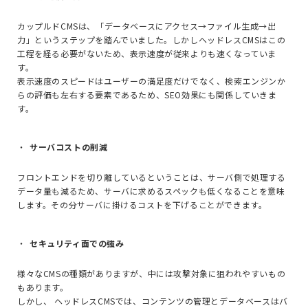
カップルド
CMS
は、「データベースにアクセス→ファイル生成→出
力」というステップを踏んでいました。しかしヘッドレス
CMS
はこの
工程を経る必要がないため、表示速度が従来よりも速くなっていま
す。
表示速度のスピードはユーザーの満足度だけでなく、検索エンジンか
らの評価も左右する要素であるため、
SEO
効果にも関係していきま
す。
サーバコストの削減
フロントエンドを切り離しているということは、サーバ側で処理する
データ量も減るため、サーバに求めるスペックも低くなることを意味
します。その分サーバに掛けるコストを下げることができます。
セキュリティ面での強み
様々なCMSの種類がありますが、中には攻撃対象に狙われやすいもの
もあります。
しかし、 ヘッドレスCMSでは、コンテンツの管理とデータベースはバ