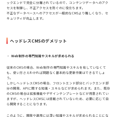
ックエンドで完全に分離されているので、コンテンツデータへのアク
セスを制御し、不正アクセスを防ぐのに役立ちます。
不正なデータベースへのアクセスが一般的なCMSより難しくなり、セ
キュリティが向上します。
ヘッドレスCMSのデメリット
Web
制作の専門知識やスキルが求められる
従来の
CMS
の場合、
Web
制作の専門知識やスキルを有していなくて
も、使い方さえわかれば問題なく基本的な更新作業はできるでしょ
う。
しかしヘッドレス
CMS
の場合、フロントエンド部分とバックエンド部
分の開発、
API
に関する知識・スキルなどが求められます。また、既存
の
CMS
の場合は拡張機能やデザインテンプレートなどが用意されてい
ますが、ヘッドレス
CMS
には搭載されていないため、必要に応じて自
ら開発することになります。
このように、開発や運用には深い知識やスキルが求められることにな