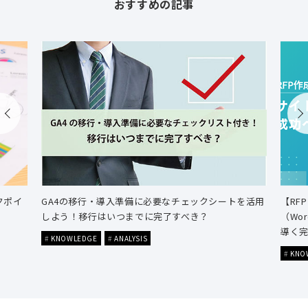
おすすめの記事
クポイ
GA4の移行・導入準備に必要なチェックシートを活用
【RF
しよう！移行はいつまでに完了すべき？
（Wo
導く
KNOWLEDGE
ANALYSIS
KNO