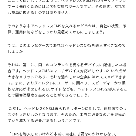
ここまで紹介してきたように、ヘッドレス
CMS
は
Web
マーケティング
で一歩先行くためにはとても有用なツールですが、その反面、だれで
も簡単に扱えるものではありません。
そのような中でヘッドレス
CMS
を入れるかどうかは、自社の状況、予
算、運用体制などをしっかり見極めてからにしましょう。
では、どのようなケースであればヘッドレス
CMS
を導入すべきなので
しょうか。
それは、第一に、同一のコンテンツを異なるデバイスに配信したい場
合です。ヘッドレス
CMS
はマルチデバイス対応がしやすいという点が
大きなメリットであり、それを活かしたい企業にはオススメができま
す。また、よりダイレクトにユーザーに関わり、スピーディーかつ柔
軟な対応が求められる
EC
サイトなども、ヘッドレス
CMS
を導入するこ
とで顧客満足度を高めることができるでしょう。
ただし、ヘッドレス
CMS
は得られるリターンに対して、運用面でのリ
スクも大きいものとなります。そのため、本当に必要なのかを見極め
てから導入する必要があるということです。
「
CMS
を導入したいけれど本当に自社に必要なのかわからない」