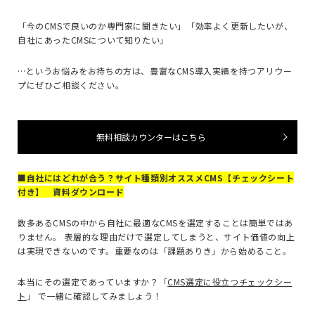
「今の
CMS
で良いのか専門家に聞きたい」「効率よく更新したいが、
自社にあったCMSについて知りたい」
…というお悩みをお持ちの方は、豊富な
CMS
導入実績を持つアリウー
プにぜひご相談ください。
無料相談カウンターはこちら
■自社にはどれが合う？サイト種類別オススメCMS【チェックシート
付き】 資料ダウンロード
数多あるCMSの中から自社に最適なCMSを選定することは簡単ではあ
りません。 表層的な理由だけで選定してしまうと、サイト価値の向上
は実現できないのです。重要なのは「課題ありき」から始めること。
本当にその選定であっていますか？「
CMS選定に役立つチェックシー
ト
」 で一緒に確認してみましょう！