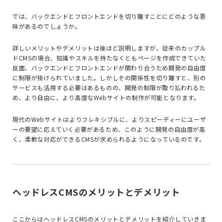
では、バックエンドとフロントエンドを切り離すことにどのような意
味があるのでしょうか。
詳しいメリットやデメリットは後ほど説明しますが、従来のカップル
ド
CMS
の場合、知識やスキルを持たなくともページを作成できていた
反面、バックエンドとフロントエンドが関わり合うため開発の自由度
に制限が掛けられていました。しかしその関係性を切り離すと、別の
サービスも活用する必要はあるものの、開発の制限が取り払われるた
め、より自由に、より高度な
Web
サイトの制作が可能となります。
現代の
Web
サイトはよりフレキシブルに、よりスピーディーにユーザ
ーの要望に応えていく必要があるため、このように開発の自由度が高
く、柔軟な対応ができる
CMS
が求められるようになっているのです。
ヘッドレスCMSのメリットとデメリット
ここからはヘッドレス
CMS
のメリットとデメリットを紹介していきま