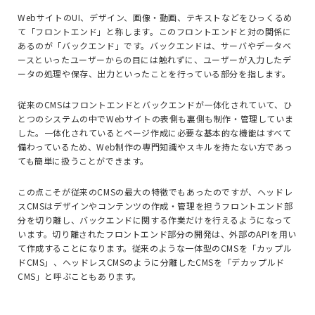
Web
サイトの
UI
、デザイン、画像・動画、テキストなどをひっくるめ
て「フロントエンド」と称します。このフロントエンドと対の関係に
あるのが「バックエンド」です。バックエンドは、サーバやデータベ
ースといったユーザーからの目には触れずに、ユーザーが入力したデ
ータの処理や保存、出力といったことを行っている部分を指します。
従来の
CMS
はフロントエンドとバックエンドが一体化されていて、ひ
とつのシステムの中で
Web
サイトの表側も裏側も制作・管理していま
した。一体化されているとページ作成に必要な基本的な機能はすべて
備わっているため、
Web
制作の専門知識やスキルを持たない方であっ
ても簡単に扱うことができます。
この点こそが従来の
CMS
の最大の特徴でもあったのですが、ヘッドレ
ス
CMS
はデザインやコンテンツの作成・管理を担うフロントエンド部
分を切り離し、バックエンドに関する作業だけを行えるようになって
います。切り離されたフロントエンド部分の開発は、外部の
API
を用い
て作成することになります。従来のような一体型の
CMS
を「カップル
ド
CMS
」、ヘッドレス
CMS
のように分離した
CMS
を「デカップルド
CMS
」と呼ぶこともあります。