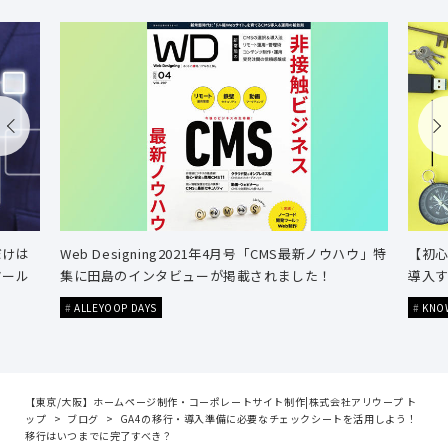
だけは
Web Designing2021年4月号「CMS最新ノウハウ」特
【初心
ツール
集に田島のインタビューが掲載されました！
導入す
ALLEYOOP DAYS
KNO
【東京/大阪】ホームページ制作・コーポレートサイト制作|株式会社アリウープ ト
ップ
ブログ
GA4の移行・導入準備に必要なチェックシートを活用しよう！
移行はいつまでに完了すべき？