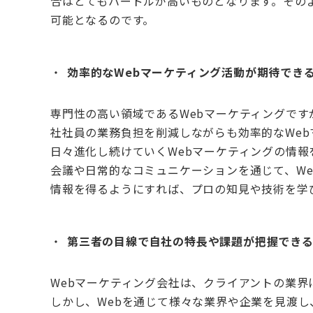
合はとてもハードルが高いものとなります。その
可能となるのです。
効率的な
Web
マーケティング活動が期待でき
専門性の高い領域である
Web
マーケティングです
社社員の業務負担を削減しながらも効率的な
Web
日々進化し続けていく
Web
マーケティングの情報
会議や日常的なコミュニケーションを通じて、
We
情報を得るようにすれば、プロの知見や技術を学
第三者の目線で自社の特長や課題が把握でき
Web
マーケティング会社は、クライアントの業界
しかし、
Web
を通じて様々な業界や企業を見渡し