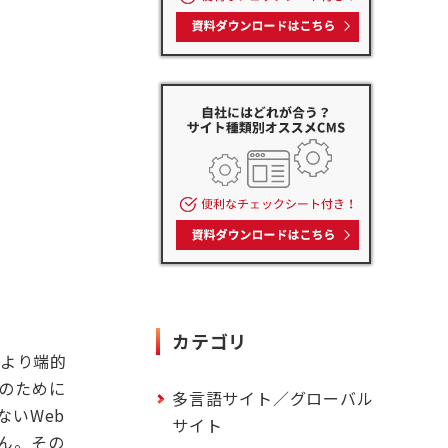
カテゴリ
。より端的
のために
多言語サイト／グローバル
いWeb
サイト
ん。その