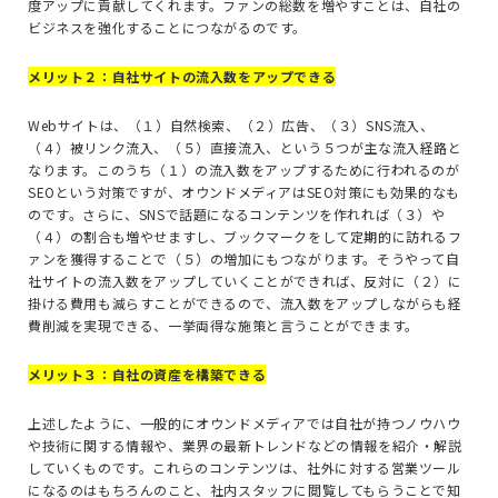
度アップに貢献してくれます。ファンの総数を増やすことは、自社の
ビジネスを強化することにつながるのです。
メリット２：自社サイトの流入数をアップできる
Web
サイトは、（１）自然検索、（２）広告、（３）
SNS
流入、
（４）被リンク流入、（５）直接流入、という５つが主な流入経路と
なります。このうち（１）の流入数をアップするために行われるのが
SEO
という対策ですが、オウンドメディアは
SEO
対策にも効果的なも
のです。さらに、
SNS
で話題になるコンテンツを作れれば（３）や
（４）の割合も増やせますし、ブックマークをして定期的に訪れるフ
ァンを獲得することで（５）の増加にもつながります。そうやって自
社サイトの流入数をアップしていくことができれば、反対に（２）に
掛ける費用も減らすことができるので、流入数をアップしながらも経
費削減を実現できる、一挙両得な施策と言うことができます。
メリット３：自社の資産を構築できる
上述したように、一般的にオウンドメディアでは自社が持つノウハウ
や技術に関する情報や、業界の最新トレンドなどの情報を紹介・解説
していくものです。これらのコンテンツは、社外に対する営業ツール
になるのはもちろんのこと、社内スタッフに閲覧してもらうことで知