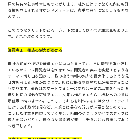
見の共有や社員教育にもつながります。社外だけではなく社内にも好
影響を与えられるオウンドメディアは、貴重な資産になりうるものな
のです。
このようなメリットがある一方、予め知っておくべき注意点もありま
す。それが次の３つです。
注意点１：相応の労力が掛かる
自社の知見や技術を発信すればいいと言っても、単に情報を垂れ流し
ているだけでは閲覧者は増えません。閲覧者の興味を喚起するような
テーマ・切り口を設定し、取り扱う情報の魅力を最大化するような見
せ方を考える必要があります。時には撮影や取材などが発生すること
もあります。最近はスマートフォン一台あれば一定の品質を伴った画
像や動画の撮影が可能ですし、文章も作れますから、機材への投資は
最低限で構いません。しかし、それらを制作するにはクリエイティブ
に対する経験や知見など、本業とは異なる労力が必要となるのです。
こうした作業を内製していく場合、時間のやりくりや他のスタッフに
協力を仰いだりと、様々な調整業務が発生し得ることも考慮しておく
べきでしょう。