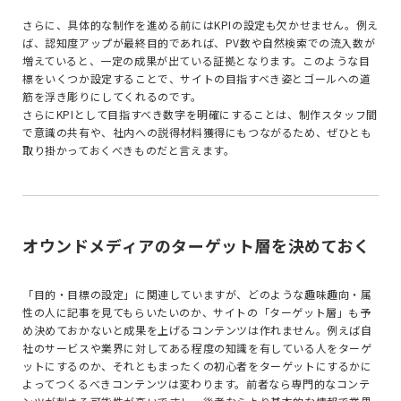
さらに、具体的な制作を進める前には
KPI
の設定も欠かせません。例え
ば、認知度アップが最終目的であれば、
PV
数や自然検索での流入数が
増えていると、一定の成果が出ている証拠となります。このような目
標をいくつか設定することで、サイトの目指すべき姿とゴールへの道
筋を浮き彫りにしてくれるのです。
さらに
KPI
として目指すべき数字を明確にすることは、制作スタッフ間
で意識の共有や、社内への説得材料獲得にもつながるため、ぜひとも
取り掛かっておくべきものだと言えます。
オウンドメディアのターゲット層を決めておく
「目的・目標の設定」に関連していますが、どのような趣味趣向・属
性の人に記事を見てもらいたいのか、サイトの「ターゲット層」も予
め決めておかないと成果を上げるコンテンツは作れません。例えば自
社のサービスや業界に対してある程度の知識を有している人をターゲ
ットにするのか、それともまったくの初心者をターゲットにするかに
よってつくるべきコンテンツは変わります。前者なら専門的なコンテ