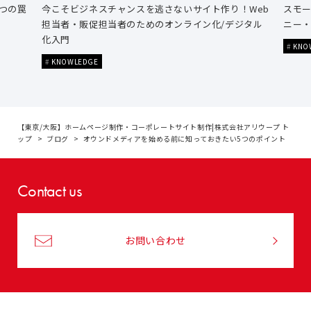
つの罠
今こそビジネスチャンスを逃さないサイト作り！Web
スモ
担当者・販促担当者のためのオンライン化/デジタル
ニー
化入門
KNO
KNOWLEDGE
【東京/大阪】ホームページ制作・コーポレートサイト制作|株式会社アリウープ ト
ップ
ブログ
オウンドメディアを始める前に知っておきたい5つのポイント
Contact us
お問い合わせ