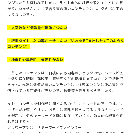
ンジンからも嫌われてしまい、サイト全体の評価を落とすことにも繋
がりかねません。ここで言う質の低いコンテンツとは、例えば以下の
ようなものです。
・文字数など情報量が極端に少ない
・記事タイトルと内容が一致しない（いわゆる“見出しサギ”のような
コンテンツ）
・独自性や専門性、信頼性がない
こうしたコンテンツは、目視による内容のチェックの他、ページビュ
ー数や滞在時間、離脱率、直帰率などの指標を見ていくことで把握で
きます。極端に数値が悪いコンテンツは、検索エンジンに低品質と評
価されている可能性が高いので、改善策を考えるべきでしょう。
なお、コンテンツ制作時に鍵となるのが「キーワード設定」です。ユ
ーザーが検索しやすい、あるいは興味を掻き立てるようなキーワード
を選定し、そのキーワードを軸に制作していくと、効果的な記事を作
れるはずです。
アリウープでは、「キーワードファインダー