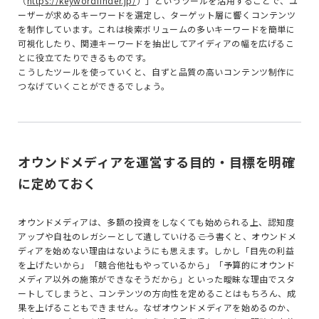
（
https://keywordfinder.jp/
）」というツールを活用することで、ユ
ーザーが求めるキーワードを選定し、ターゲット層に響くコンテンツ
を制作しています。これは検索ボリュームの多いキーワードを簡単に
可視化したり、関連キーワードを抽出してアイディアの幅を広げるこ
とに役立てたりできるものです。
こうしたツールを使っていくと、自ずと品質の高いコンテンツ制作に
つなげていくことができるでしょう。
オウンドメディアを運営する目的・目標を明確
に定めておく
オウンドメディアは、多額の投資をしなくても始められる上、認知度
アップや自社のレガシーとして遺していける――こう書くと、オウンドメ
ディアを始めない理由はないようにも思えます。しかし「目先の利益
を上げたいから」「競合他社もやっているから」「予算的にオウンド
メディア以外の施策ができなそうだから」といった曖昧な理由でスタ
ートしてしまうと、コンテンツの方向性を定めることはもちろん、成
果を上げることもできません。なぜオウンドメディアを始めるのか、