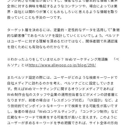
ンツが刺さる可能性が高いですし、後者ならより基本的な情報で業界
全体に対する興味を喚起するようなコンテンツや、場合によっては業
界・自社とは関わりが薄くともおもしろいと思えるような情報を取り
扱っていくことも手法の一つです。
ターゲット層を決めるには、定量的・定性的なデータを活用して“象徴
的な顧客像”であるペルソナを設計していくといいでしょう。ペルソナ
はユーザーに対する理解を深めるだけではなく、関係者間で共通認識
を抱くためにも有効なものだからです。
※わかったふりをしていませんか？
Web
マーケティング用語集 「ペ
ルソナ」とは
https://www.alleyoop.co.jp/blog/298/
またペルソナ設定の際には、ユーザーがどのような検索キーワードで
自社メディアに訪れるのかを考え、ペルソナごとに設定していきま
す。例えば
Web
マーケティングに関するオウンドメディアであれば
Web
制作会社のスタッフや企業の運用担当者などがメインの読者層と
なりますが、前者の場合は「レスポンシブ対応」「
UX
設計」など、よ
り技術的でピンポイントなキーワードで検索をする可能性が高いです
し、後者の場合は「
Web
コンサルティング」「コンテンツ制作」など
広範なキーワードで検索をする可能性が高いと言えます。このように
ユーザーが求めるキーワードを予め把握できれば、サイト全体の方向