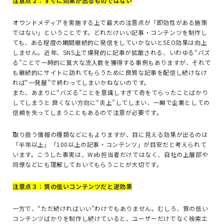
注意点２：すぐに効果が出るものではない
オウンドメディアを実施する上で最大の注意点が「即効性がある施策
ではない」ということです。どれだけいい記事・コンテンツを制作し
ても、ある程度の期間継続的に発信をしていかないと
SEO
効果は向上
しません。近年、
SNS
上で爆発的に記事が拡散される、いわゆる“バズ
る”ことで一時的に莫大な流入数を獲得する事例もありますが、それで
も継続的にサイトに訪れてもらうために良質な記事を配信し続けなけ
れば“一発屋”で終わってしまいかねないのです。
また、あまりに“バズる”ことを意識しすぎて奇をてらったことばかり
してしまうと 良くない方向に“炎上”してしまい、一瞬で企業としての
信頼を失ってしまうこともあるので注意が必要です。
取り扱う情報の種類などにもよりますが、目に見える効果が出るのは
「半年以上」「
100
以上の記事・コンテンツ」が目安だと考えられて
います。こうした事実は、
Web
担当者だけではなく、自社の上層部や
同僚などにも理解しておいてもらうことが大切です。
注意点３：質の低いコンテンツだと逆効果
一方で、“ただ続ければいい”わけでもありません。むしろ、質の低い
コンテンツばかりを制作し続けていると、ユーザーだけでなく検索エ