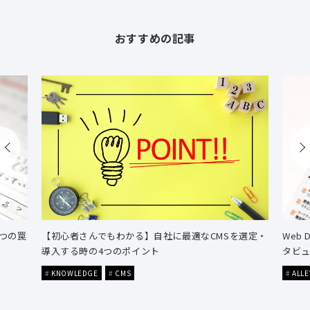
おすすめの記事
つの罠
【初心者さんでもわかる】自社に最適なCMSを選定・
Web 
導入する時の4つのポイント
タビ
KNOWLEDGE
CMS
ALLE