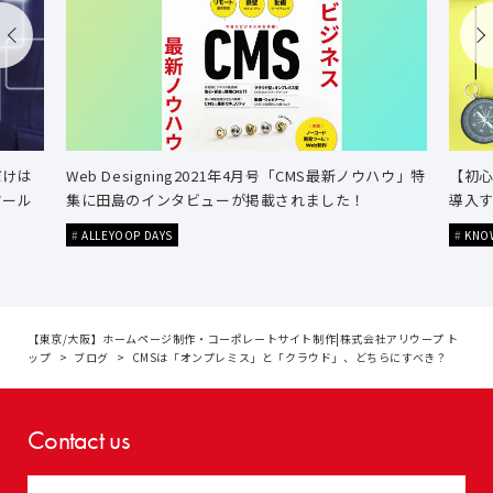
だけは
Web Designing2021年4月号「CMS最新ノウハウ」特
【初心
ツール
集に田島のインタビューが掲載されました！
導入す
ALLEYOOP DAYS
KNO
【東京/大阪】ホームページ制作・コーポレートサイト制作|株式会社アリウープ ト
ップ
ブログ
CMSは「オンプレミス」と「クラウド」、どちらにすべき？
Contact us