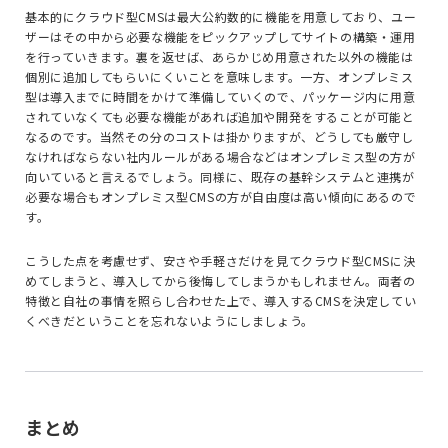
基本的にクラウド型CMSは最大公約数的に機能を用意しており、ユー
ザーはその中から必要な機能をピックアップしてサイトの構築・運用
を行っていきます。裏を返せば、あらかじめ用意された以外の機能は
個別に追加してもらいにくいことを意味します。一方、オンプレミス
型は導入までに時間をかけて準備していくので、パッケージ内に用意
されていなくても必要な機能があれば追加や開発をすることが可能と
なるのです。当然その分のコストは掛かりますが、どうしても厳守し
なければならない社内ルールがある場合などはオンプレミス型の方が
向いていると言えるでしょう。同様に、既存の基幹システムと連携が
必要な場合もオンプレミス型CMSの方が自由度は高い傾向にあるので
す。
こうした点を考慮せず、安さや手軽さだけを見てクラウド型CMSに決
めてしまうと、導入してから後悔してしまうかもしれません。両者の
特徴と自社の事情を照らし合わせた上で、導入するCMSを決定してい
くべきだということを忘れないようにしましょう。
まとめ