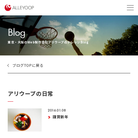
menu
Blog
東京・大阪のWeb制作会社アリウープのナレッジBlog
ブログTOPに戻る
アリウープの日常
2016.01.08
謹賀新年