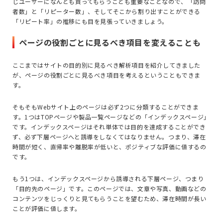
じユーザーになんども買ってもらうことも重要なことなので、「訪問
者数」と「リピーター数」、そしてそこから割り出すことができる
「リピート率」の推移にも目を見張っていきましょう。
ページの役割ごとに見るべき項目を変えることも
ここまではサイトの目的別に見るべき解析項目を紹介してきました
が、ページの役割ごとに見るべき項目を考えるということもできま
す。
そもそもWebサイト上のページは必ず2つに分類することができま
す。1つはTOPページや製品一覧ページなどの「インデックスページ」
です。インデックスページはそれ単体では目的を達成することができ
ず、必ず下層ページへと誘導をしなくてはなりません。つまり、滞在
時間が短く、直帰率や離脱率が低いと、ポジティブな評価に値するの
です。
もう1つは、インデックスページから誘導される下層ページ、つまり
「目的先のページ」です。このページでは、文章や写真、動画などの
コンテンツをじっくりと見てもらうことを望むため、滞在時間が長い
ことが評価に値します。