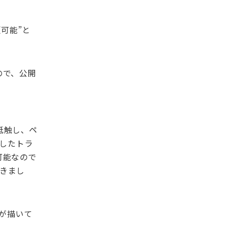
頼可能”と
ので、公開
抵触し、ペ
アしたトラ
可能なので
できまし
が描いて