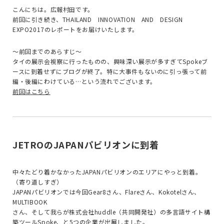
こんにちは。広報村田です。
前回に引き続き、THAILAND INNOVATION AND DESIGN
EXPO2017のレポートをお届けいたします。
〜前回までのあらすじ〜
タイの展示会視察に行ったものの、興味深い展示が多すぎてSpokeブ
ースに到着せずにブログが終了。特に大事件もないのに引っ張って前
編・後編にわけている…という流れでございます。
前回はこちら
JETROのJAPANパビリオンに到着
中々たどり着かなかったJAPANパビリオンのエリアにやっと到着。
（寄り道しすぎ）
JAPANパビリオンでは今回Gear8さん、Flareさん、Kokotelさん、
MULTIBOOK
さん、そして我らが株式会社huddle（共同開発社）の多言語サイト構
築ツールSpoke、と5つの企業が出展しました。