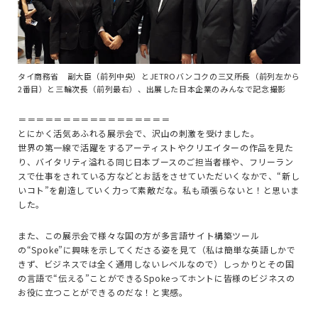
タイ商務省 副大臣（前列中央）とJETROバンコクの三又所長（前列左から
2番目）と三輪次長（前列最右）、出展した日本企業のみんなで記念撮影
＝＝＝＝＝＝＝＝＝＝＝＝＝＝＝＝＝
とにかく活気あふれる展示会で、沢山の刺激を受けました。
世界の第一線で活躍をするアーティストやクリエイターの作品を見た
り、バイタリティ溢れる同じ日本ブースのご担当者様や、フリーラン
スで仕事をされている方などとお話をさせていただいくなかで、“新し
いコト”を創造していく力って素敵だな。私も頑張らないと！と思いま
した。
また、この展示会で様々な国の方が多言語サイト構築ツール
の“Spoke”に興味を示してくださる姿を見て（私は簡単な英語しかで
きず、ビジネスでは全く通用しないレベルなので）しっかりとその国
の言語で“伝える”ことができるSpokeってホントに皆様のビジネスの
お役に立つことができるのだな！と実感。