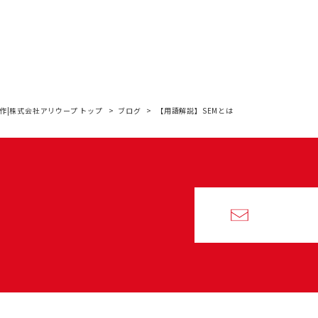
作|株式会社アリウープ トップ
ブログ
【用語解説】SEMとは