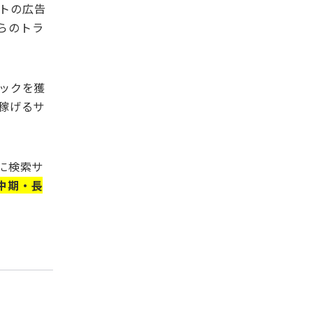
トの広告
らのトラ
ックを獲
稼げるサ
に検索サ
中期・長