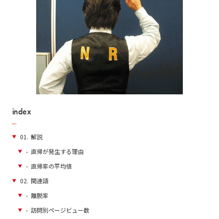
index
01.
解説
-
直帰が発生する理由
-
直帰率の平均値
02.
関連語
-
離脱率
-
訪問別ページビュー数