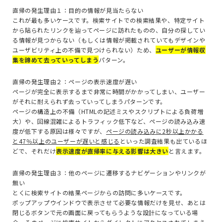
直帰の発生理由１：目的の情報が見当たらない
これが最も多いケースです。検索サイトでの検索結果や、特定サイト
から貼られたリンクを辿ってページに訪れたものの、自分の探してい
る情報が見つからない（もしくは情報が掲載されていてもデザインや
ユーザビリティ上の不備で見つけられない）ため、
ユーザーが情報収
集を諦めて去っていってしまう
パターン。
直帰の発生理由２：ページの表示速度が遅い
ページが完全に表示するまで非常に時間がかかってしまい、ユーザー
がそれに耐えられず去っていってしまうパターンです。
ページの構造上の不備（HTMLの記述ミスやスクリプトによる負荷増
大）や、回線混雑によるトラフィック低下など、ページの読み込み速
度が低下する原因は様々ですが、
ページの読み込みに2秒以上かかる
と47％以上のユーザーが遅いと感じる
といった調査結果も出ているほ
どで、それだけ
表示速度が直帰率に与える影響は大きい
と言えます。
直帰の発生理由３：他のページに遷移するナビゲーションやリンクが
無い
とくに検索サイトの結果ページからの訪問に多いケースです。
ポップアップウインドウで表示させて必要な情報だけを見せ、あとは
閉じるボタンで元の画面に戻ってもらうような設計になっている場