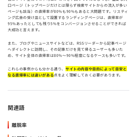
口ページ（トップページだけとは限らず検索サイトからの流入が多い
ページも該当）の直帰率が80％も90％もあると大問題です。リスティ
ング広告の受け皿として設置するランディングページは、直帰率が
95％あったとしても残り5％をコンバージョンさせることができれば
大成功と言えます。
また、ブログやニュースサイトなどは、RSSリーダーから記事ページ
へダイレクトに訪問し、その記事だけを見て帰るユーザーも多いた
め、サイト全体の直帰率は80％〜90％程度になるケースも多いです。
これらの事例からも分かる通り、
サイトの内容や目的によって目安と
なる直帰率には違いがある
点をよく理解しておく必要があります。
関連語
離脱率