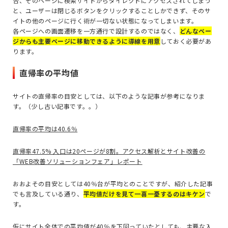
合、そのページに検索サイトからダイレクトにアクセスされてしまう
と、ユーザーは閉じるボタンをクリックすることしかできず、そのサ
イトの他のページに行く術が一切ない状態になってしまいます。
各ページへの画面遷移を一方通行で設計するのではなく、
どんなペー
ジからも主要ページに移動できるように導線を用意
しておく必要があ
ります。
直帰率の平均値
サイトの直帰率の目安としては、以下のような記事が参考になりま
す。（少し古い記事です。。）
直帰率の平均は40.6％
直帰率47.5% 入口は20ページが8割。アクセス解析とサイト改善の
「WEB改善ソリューションフェア」レポート
おおよその目安としては40％台が平均とのことですが、紹介した記事
でも言及している通り、
平均値だけを見て一喜一憂するのはキケン
で
す。
仮にサイト全体での平均値が40％を下回っていたとしても、主要な入