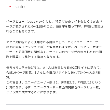
-
Cookie
ページビュー（page view）とは、特定のWebサイトもしくはWebペ
ージが表示されたのべ回数のこと。頭文字を取ってPV、PV数と表記さ
れることもあります。
アクセス解析でよく使用される用語として、とくにユニークユーザー
数や訪問数（セッション数）と混同されますが、ページビュー数はユ
ーザーや訪問回数に関係なく、サイト内のページが表示されたのべ回
数を積算して集計する指標となります。
参考までに例を挙げると、Aさんは昨日と今日の2回サイトに訪れて、
合計10ページ閲覧。Bさんは今日だけサイトに訪れて3ページだけ閲
覧。
この場合は、ユニークユーザー数は2、訪問数は3、PV数は13という
計算になり、必ず「ユニークユーザー数≦訪問数≦ページビュー数」
という式が成立することになります。