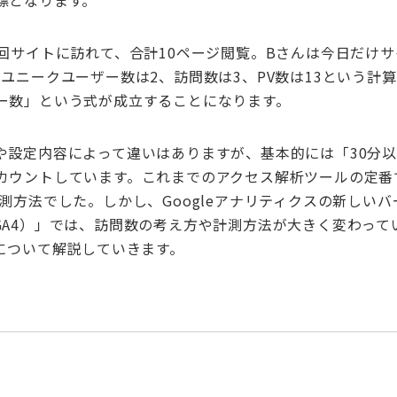
標となります。
回サイトに訪れて、合計
10
ページ閲覧。
B
さんは今日だけサ
、ユニークユーザー数は
2
、訪問数は
3
、
PV
数は
13
という計算
ー数」という式が成立することになります。
や設定内容によって違いはありますが、基本的には「
30
分
カウントしています。これまでのアクセス解析ツールの定番
測方法でした。しかし、
Google
アナリティクスの新しいバ
GA4
）」では、訪問数の考え方や計測方法が大きく変わって
について解説していきます。