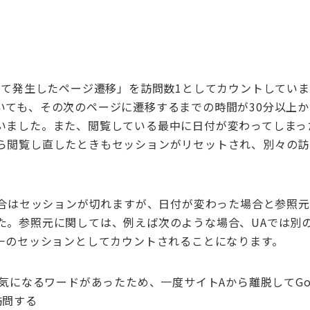
して発生したページ遷移」を訪問数
1
としてカウントしていま
いても、その次のページに遷移するまでの時間が
30
分以上か
いました。また、閲覧している最中に日付が変わってしまっ
ら閲覧し直したときもセッションがリセットされ、別々の訪
合はセッションが切れますが、日付が変わった場合と参照元
た。参照元に関しては、例えば次のような場合、
UA
では別
一のセッションとしてカウントされることになります。
気になるワードがあったため、一度サイト
A
から離脱して
Go
訪問する