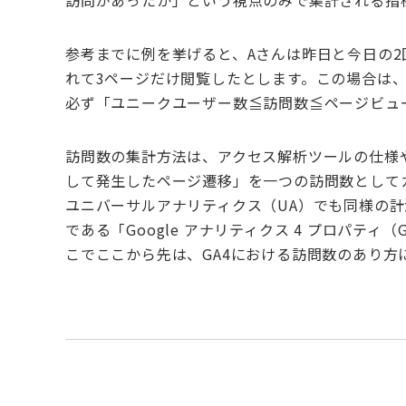
訪問があったか」という視点のみで集計される指
参考までに例を挙げると、
A
さんは昨日と今日の
2
れて
3
ページだけ閲覧したとします。この場合は
必ず「ユニークユーザー数≦訪問数≦ページビュ
訪問数の集計方法は、アクセス解析ツールの仕様
して発生したページ遷移」を一つの訪問数として
ユニバーサルアナリティクス（
UA
）でも同様の計
である「
Google
アナリティクス
4
プロパティ（
こでここから先は、
GA4
における訪問数のあり方