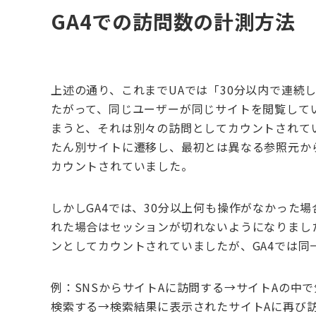
GA4での訪問数の計測方法
上述の通り、これまで
UA
では「
30
分以内で連続
たがって、同じユーザーが同じサイトを閲覧して
まうと、それは別々の訪問としてカウントされて
たん別サイトに遷移し、最初とは異なる参照元か
カウントされていました。
しかし
GA4
では、
30
分以上何も操作がなかった場
れた場合はセッションが切れないようになりまし
ンとしてカウントされていましたが、
GA4
では同
例：
SNS
からサイト
A
に訪問する→サイト
A
の中で
検索する→検索結果に表示されたサイト
A
に再び