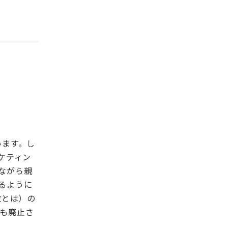
います。し
ケティン
ながら親
るように
数とは）の
も廃止さ