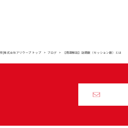
作|株式会社アリウープ トップ
ブログ
【用語解説】訪問数（セッション数）とは