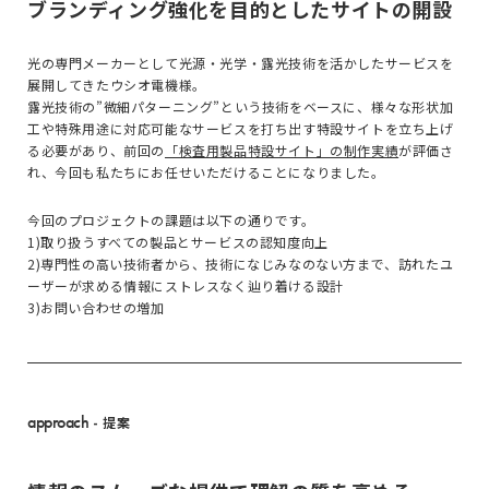
ブランディング強化を目的としたサイトの開設
光の専門メーカーとして光源・光学・露光技術を活かしたサービスを
展開してきたウシオ電機様。
露光技術の”微細パターニング”という技術をベースに、様々な形状加
工や特殊用途に対応可能なサービスを打ち出す特設サイトを立ち上げ
る必要があり、前回の
「検査用製品特設サイト」の制作実績
が評価さ
れ、今回も私たちにお任せいただけることになりました。
今回のプロジェクトの課題は以下の通りです。
1)取り扱うすべての製品とサービスの認知度向上
2)専門性の高い技術者から、技術になじみなのない方まで、訪れたユ
ーザーが求める情報にストレスなく辿り着ける設計
3)お問い合わせの増加
approach
- 提案