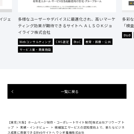
イジェ
多様なユーザーやデバイスに最適化され、高いマーケ
多彩
ティング効果が期待できるサイトへ ＡＬＳＯＫジョ
「検査
イライフ株式会社
BtoB
Webコンサルティング
CMS選定
BtoC
教育・医療・公共
サービス業・商業施設
一覧に戻る
【東京/大阪】ホームページ制作・コーポレートサイト制作|株式会社アリウープ ト
ップ
実績・インタビュー
微細加工サービスの認知度向上で、新たなビジネ
ス成果に貢献できるWebサイトへ ウシオ電機株式会社