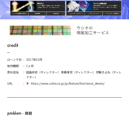
credit
ローンチ日
2017年10月
制作期間
1ヶ月
弊社担当
田島邦彦（ディレクター） 斉藤孝宏（ディレクター） 伊藤きよね（ディレ
クター）
URL
https://www.ushio.co.jp/jp/feature/functional_device/
problem
- 課題