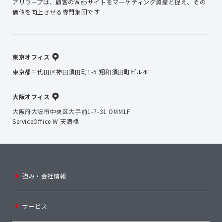
アリウープは、顧客のWebサイトを
マーケティング資産と捉え、
その
価値を向上させる専門集団です
東京オフィス
東京都千代田区神田須田町1-5 翔和須田町ビル4F
大阪オフィス
大阪府大阪市中央区大手前1-7-31 OMM1F
ServiceOffice W 天満橋
強み・会社情報
サービス