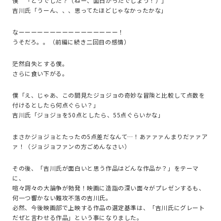
僕 「どうでした？（ねー、面白かったでしょう！）」
吉川氏「うーん、、、思ってたほどじゃなかったかな」
なーーーーーーーーーーーーーーーー！
うそだろ。。（前編に続き二回目の感情）
茫然自失とする僕。
さらに食い下がる。
僕「え、じゃあ、この間見たジョジョの奇妙な冒険と比較して点数を
付けるとしたら何点ぐらい？」
吉川氏「ジョジョを50点としたら、55点ぐらいかな」
まさかジョジョとたったの5点差だなんて…！あァァァんまりだァァア
ァ！（ジョジョファンの方ごめんなさい）
その後、「吉川氏が面白いと思う作品はどんな作品か？」をテーマ
に、
喧々諤々の大論争が勃発！映画に造詣の深い面々がプレゼンするも、
何一つ響かない難攻不落の吉川氏。
必然、今後映画部で上映する作品の選定基準は、「吉川氏にグレート
だぜと言わせる作品」という事になりました。