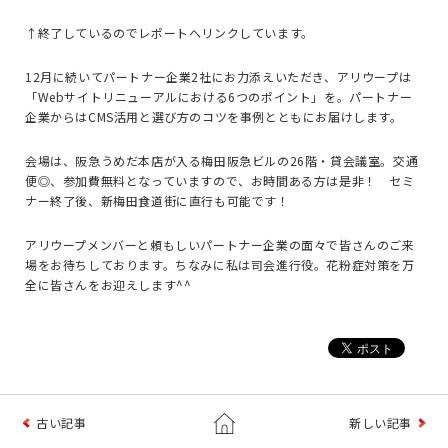
↑終了しているのでレポートへリンクしています。
12月に続いてパートナー企業2社にお力添えいただき、アリウープは
「Webサイトリニューアルにおける6つのポイント」を。パートナー
企業からはCMS活用と選び方のコツを事例とともにお届けします。
会場は、阪急うめだ本店が入る梅田阪急ビルの26階・貸会議室。交通
便◎、参加費無料となっていますので、お時間ある方は是非！ セミ
ナー終了後、新梅田食道街に直行も可能です！
アリウープメンバーと頼もしいパートナー企業の面々で皆さんのご来
場をお待ちしております。ちなみに私は司会進行役。花粉症対策を万
全に皆さんをお迎えします^^
古い記事
新しい記事