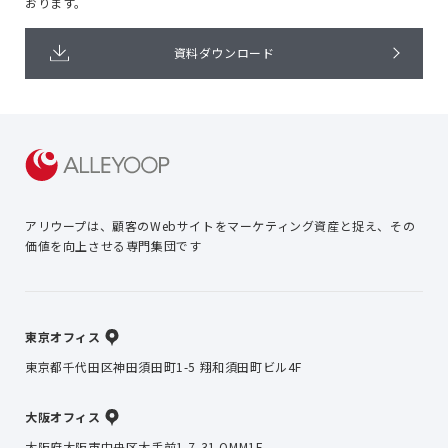
おります。
資料ダウンロード
アリウープは、顧客のWebサイトを
マーケティング資産と捉え、
その
価値を向上させる専門集団です
東京オフィス
東京都千代田区神田須田町1-5 翔和須田町ビル4F
大阪オフィス
大阪府大阪市中央区大手前1-7-31 OMM1F