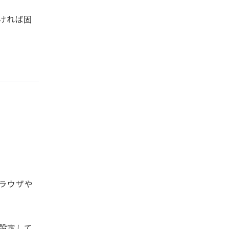
ければ固
ラウザや
設定して