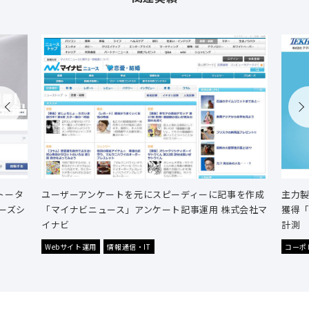
トータ
ユーザーアンケートを元にスピーディーに記事を作成
主力
カーズシ
「マイナビニュース」アンケート記事運用 株式会社マ
獲得「
イナビ
計測
Webサイト運用
情報通信・IT
コーポ