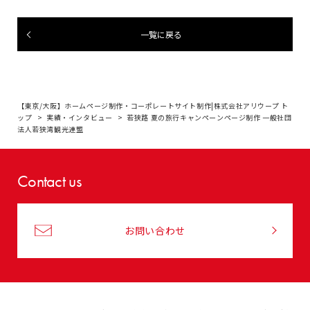
一覧に戻る
【東京/大阪】ホームページ制作・コーポレートサイト制作|株式会社アリウープ ト
ップ
実績・インタビュー
若狭路 夏の旅行キャンペーンページ制作 一般社団
法人若狭湾観光連盟
Contact us
お問い合わせ