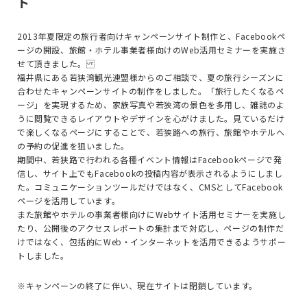
ト
2013年夏限定の旅行者向けキャンペーンサイト制作と、Facebookペ
ージの開設、旅館・ホテル事業者様向けのWeb活用セミナーを実施さ
せて頂きました。
福井県にある若狭湾観光連盟様からのご相談で、夏の旅行シーズンに
合わせたキャンペーンサイトの制作をしました。「旅行したくなるペ
ージ」を実現するため、家族写真や若狭湾の景色を多用し、雑誌のよ
うに閲覧できるレイアウトやデザインを心がけました。見ているだけ
で楽しくなるページにすることで、若狭路への旅行、旅館やホテルへ
の予約の促進を狙いました。
期間中、若狭路で行われる各種イベント情報はFacebookページで発
信し、サイト上でもFacebookの投稿内容が表示されるようにしまし
た。コミュニケーションツールだけではなく、CMSとしてFacebook
ページを活用しています。
また旅館やホテルの事業者様向けにWebサイト活用セミナーを実施し
たり、公開後のアクセスレポートの集計まで対応し、ページの制作だ
けではなく、包括的にWeb・インターネットを活用できるようサポー
トしました。
※キャンペーンの終了に伴い、現在サイトは閉鎖しています。