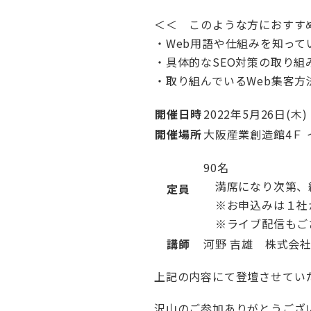
＜＜ このような方におすす
・Web用語や仕組みを知って
・具体的なSEO対策の取り組
・取り組んでいるWeb集客
開催日時
2022年5月26日(木) 1
開催場所
大阪産業創造館4Ｆ
90名
満席になり次第、
定員
※お申込みは１社か
※ライブ配信もご
講師
河野 吉雄 株式会
上記の内容にて登壇させてい
沢山のご参加ありがとうござ