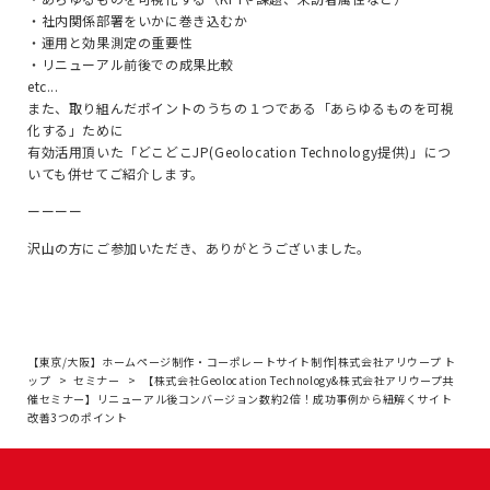
・社内関係部署をいかに巻き込むか
・運用と効果測定の重要性
・リニューアル前後での成果比較
etc...
また、取り組んだポイントのうちの１つである「あらゆるものを可視
化する」ために
有効活用頂いた「どこどこJP(Geolocation Technology提供)」につ
いても併せてご紹介します。
ーーーー
沢山の方にご参加いただき、ありがとうございました。
【東京/大阪】ホームページ制作・コーポレートサイト制作|株式会社アリウープ ト
ップ
セミナー
【株式会社Geolocation Technology&株式会社アリウープ共
催セミナー】リニューアル後コンバージョン数約2倍！成功事例から紐解くサイト
改善3つのポイント