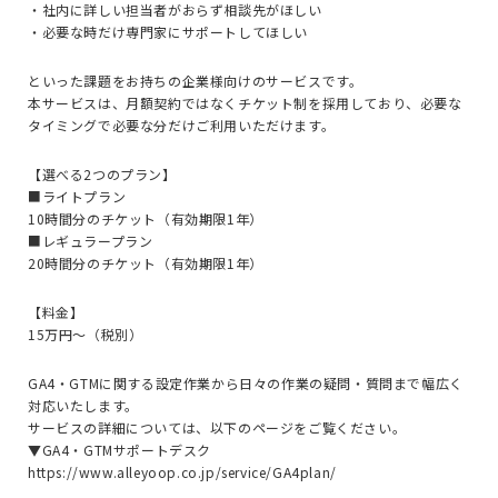
・社内に詳しい担当者がおらず相談先がほしい
・必要な時だけ専門家にサポートしてほしい
といった課題をお持ちの企業様向けのサービスです。
本サービスは、月額契約ではなくチケット制を採用しており、必要な
タイミングで必要な分だけご利用いただけます。
【選べる2つのプラン】
■ライトプラン
10時間分のチケット（有効期限1年）
■レギュラープラン
20時間分のチケット（有効期限1年）
【料金】
15万円～（税別）
GA4・GTMに関する設定作業から日々の作業の疑問・質問まで幅広く
対応いたします。
サービスの詳細については、以下のページをご覧ください。
▼GA4・GTMサポートデスク
https://www.alleyoop.co.jp/service/GA4plan/