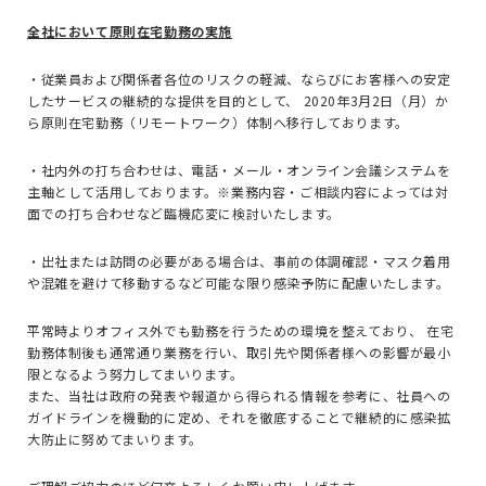
全社において原則在宅勤務の実施
・従業員および関係者各位のリスクの軽減、ならびにお客様への安定
したサービスの継続的な提供を目的として、
2020
年
3
月
2
日（月）か
ら原則在宅勤務（リモートワーク）体制へ移行しております。
・社内外の打ち合わせは、電話・メール・オンライン会議システムを
主軸として活用しております。※業務内容・ご相談内容によっては対
面での打ち合わせなど臨機応変に検討いたします。
・出社または訪問の必要がある場合は、事前の体調確認・マスク着用
や混雑を避けて移動するなど可能な限り感染予防に配慮いたします。
平常時よりオフィス外でも勤務を行うための環境を整えており、 在宅
勤務体制後も通常通り業務を行い、取引先や関係者様への影響が最小
限となるよう努力してまいります。
また、当社は政府の発表や報道から得られる情報を参考に、社員への
ガイドラインを機動的に定め、それを徹底することで継続的に感染拡
大防止に努めてまいります。